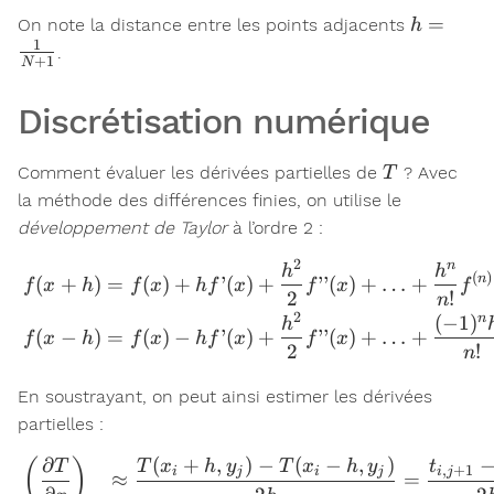
h =
=
On note la distance entre les points adjacents
h
\frac{1}
1
.
+
1
N
{N+1}
Discrétisation numérique
T
Comment évaluer les dérivées partielles de
? Avec
T
la méthode des différences finies, on utilise le
développement de Taylor
à l’ordre 2 :
2
n
\begin{aligned} f(x + h) &
h
h
(
)
n
(
+
)
=
(
)
+
’
(
)
+
’’
(
)
+
…
+
f
x
h
f
x
h
f
x
f
x
f
2
!
n
2
n
(
−
1
)
h
(
−
)
=
(
)
−
’
(
)
+
’’
(
)
+
…
+
f
x
h
f
x
h
f
x
f
x
2
!
n
En soustrayant, on peut ainsi estimer les dérivées
partielles :
∂
(
+
,
)
−
(
−
,
)
\begin{aligned} \left(\fra
(
)
T
T
x
h
y
T
x
h
y
t
,
+
1
i
j
i
j
i
j
≈
=