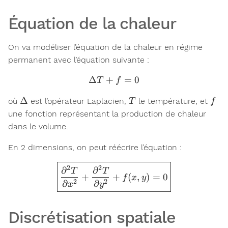
Équation de la chaleur
On va modéliser l’équation de la chaleur en régime
permanent avec l’équation suivante :
Δ
+
\Delta T + f = 0
=
0
T
f
\Delta
T
f
Δ
où
est l’opérateur Laplacien,
le température, et
T
f
une fonction représentant la production de chaleur
dans le volume.
En 2 dimensions, on peut réécrire l’équation :
\boxed{\frac{\partial^2 T
2
2
∂
∂
T
T
+
+
(
,
)
=
0
f
x
y
2
2
∂
∂
x
y
Discrétisation spatiale