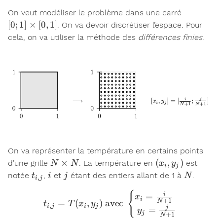
[0;1]
On veut modéliser le problème dans une carré
\times
[
0
;
1
]
×
[
0
,
1
]
. On va devoir discrétiser l’espace. Pour
[0,1]
cela, on va utiliser la méthode des
différences finies
.
On va représenter la température en certains points
N
(x_i,
×
(
,
)
d’une grille
. La température en
est
N
N
x
y
i
j
\times
y_j)
t_{i,j}
i
j
N
notée
,
et
étant des entiers allant de 1 à
.
t
i
j
N
,
i
j
N
{
t_{i,j} = T(x_i, y_j) \tex
i
=
x
i
+
1
=
(
,
)
avec
N
t
T
x
y
,
i
j
i
j
j
=
y
j
+
1
N