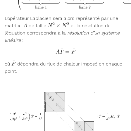
ligne 1
ligne 2
L’opérateur Laplacien sera alors représenté par une
2
2
A
N^2
×
matrice
de taille
et la résolution de
A
N
N
\times
l’équation correspondra à la
résolution d’un système
N^2
linéaire
:
ˉ
ˉ
=
A \bar{T} = \bar{F}
A
T
F
ˉ
\bar{F}
où
dépendra du flux de chaleur imposé en chaque
F
point.