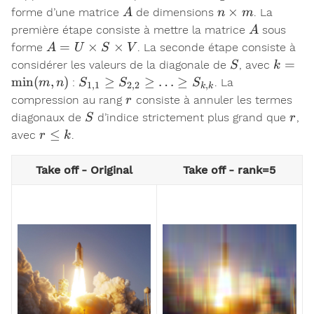
A
n\times
×
forme d’une matrice
de dimensions
. La
A
n
m
m
A
première étape consiste à mettre la matrice
sous
A
A = U
=
×
×
forme
. La seconde étape consiste à
A
U
S
V
\times
S
k =
=
considérer les valeurs de la diagonale de
, avec
S
k
S
\min(
S_{1,1}
m
i
n
(
,
)
≥
≥
…
≥
:
. La
m
n
S
S
S
1
,
1
2
,
2
,
k
k
\times
\geq
r
compression au rang
consiste à annuler les termes
r
V
S_{2,2}
S
r
diagonaux de
d’indice strictement plus grand que
,
S
r
\geq …
r
≤
avec
.
r
k
\geq
\leq
S_{k,k}
k
Take off - Original
Take off - rank=5