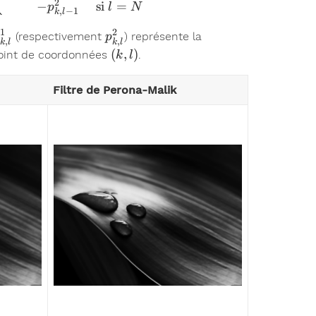
2
−
si
=
p
l
N
,
−
1
k
l
1
2
^1_{k,l}
p^2_{k,l}
(respectivement
) représente la
p
,
,
k
l
k
l
(k,l)
(
,
)
point de coordonnées
.
k
l
Filtre de Perona-Malik