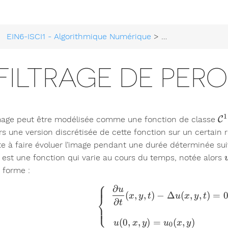
EIN6-ISCI1 - Algorithmique Numérique
>
Projet 6 - Résolu
FILTRAGE DE PERO
1
\
age peut être modélisée comme une fonction de classe
C
rs une version discrétisée de cette fonction sur un certain r
te à faire évoluer l’image pendant une durée déterminée su
e est une fonction qui varie au cours du temps, notée alors
 forme :
⎧
∂
u
\left\lb
(
,
,
)
−
Δ
(
,
,
)
=
x
y
t
u
x
y
t
⎨
∂
t
⎩
(
0
,
,
)
=
(
,
)
u
x
y
u
x
y
0