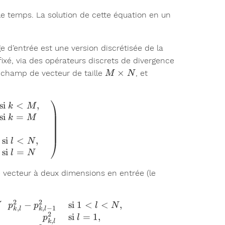
e temps. La solution de cette équation en un
 d’entrée est une version discrétisée de la
ixé, via des opérateurs discrets de divergence
M
×
n champ de vecteur de taille
, et
M
N
\times
N
si
<
,
_{k,l} = \left( \begin{array}{l} \left\lbrace \begin{a
k
M
si
=
k
M
si
<
,
l
N
si
=
l
N
e vecteur à deux dimensions en entrée (le
⎧
2
2
−
si
1
<
<
,
div}(p)_{k,l} = \left\lbrace \begin{array}{rl} p^1_{k
p
p
l
N
⎨
,
,
−
1
k
l
k
l
⎩
2
si
=
1
,
p
l
,
k
l