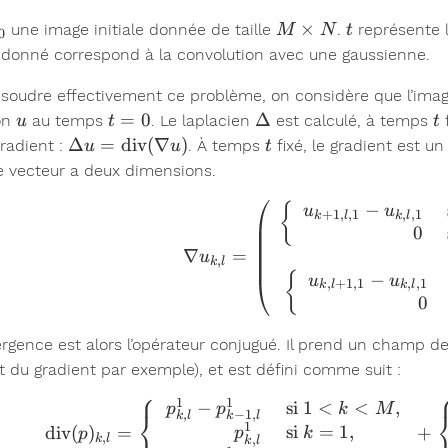
_0
M
t
×
une image initiale donnée de taille
.
représente l
M
N
t
0
\times
donné correspond à la convolution avec une gaussienne.
N
ésoudre effectivement ce problème, on considère que l’image
u
t=0
\Delta
t
=
0
Δ
on
au temps
. Le laplacien
est calculé, à temps
f
u
t
t
\Delta u =
t
Δ
=
div
(
∇
)
gradient :
. À temps
fixé, le gradient est u
u
u
t
\mathrm{div}
 vecteur a deux dimensions.
(\nabla u)
−
\nabla u
{
u
u
+
1
,
,
1
,
,
1
k
l
k
l
0
∇
=
u
,
k
l
−
{
u
u
,
+
1
,
1
,
,
1
k
l
k
l
0
ergence est alors l’opérateur conjugué. Il prend un champ d
t du gradient par exemple), et est défini comme suit :
⎧
1
1
−
si
1
<
<
,
\mathrm{
p
p
k
M
⎨
,
−
1
,
k
l
k
l
⎩
1
si
=
1
,
div
(
)
=
+
p
k
p
,
,
k
l
k
l