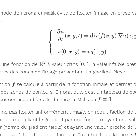
hode de Perona et Malik évite de flouter l’image en préserva
e :
⎧
∂
u
\left\lb
(
,
,
)
=
div
(
(
,
)
.∇
(
,
x
y
t
f
x
y
u
x
⎨
∂
t
⎩
(
0
,
,
)
=
(
,
)
u
x
y
u
x
y
0
2
R
\R^2
[0,1]
[
0
,
1
]
une fonction de
à valeur dans
a valeur faible prè
 près des zones de l’image présentant un gradient élevé.
f
ction
se calcule à partir de la fonction initiale et permet de
f
des zones de contours. En pratique, c’est un tableau de coeff
f
≡
1
leur correspond à celle de Perona-Malik où
.
f
\equiv
e ne pas flouter uniformément l’image, on réduit l’action de 
1
rs en multipliant le gradient par une fonction ayant une vale
r (norme du gradient faible) et ayant une valeur proche de 
nt élevée). Une telle fonction peut être choisie de la forme