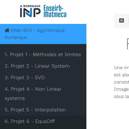
EIN6-ISCI1 - Algorithmique
Numérique
1.
Projet 1 - Méthodes et limites
2.
Projet 2 - Linear System
Une im
est alo
3.
Projet 3 - SVD
consis
4.
Projet 4 - Non Linear
l’imag
sous la
systems
5.
Projet 5 - Interpolation
6.
Projet 6 - EquaDiff