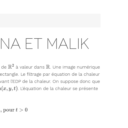
tion approchée d'équations différentielles / Modélisation 
NA ET MALIK
2
R
R
mathcal{C}^1
\R^2
\R
de
à valeur dans
. Une image numérique
ectangle. Le filtrage par équation de la chaleur
ivant l’EDP de la chaleur. On suppose donc que
u(x,y,t)
(
,
,
)
. L’équation de la chaleur se présente
u
x
y
t
race \begin{array}{l} \dfrac{\partial u}{\partial t}(x,
0
, pour
>
0
t