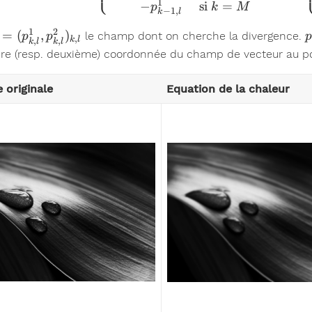
1
−
si
=
p
k
M
−
1
,
k
l
1
2
 = (p^1_{k,l},
p
=
(
,
)
le champ dont on cherche la divergence.
p
p
p
,
k
l
,
,
k
l
k
l
^2_{k,l})_{k,l}
re (resp. deuxième) coordonnée du champ de vecteur au 
 originale
Equation de la chaleur