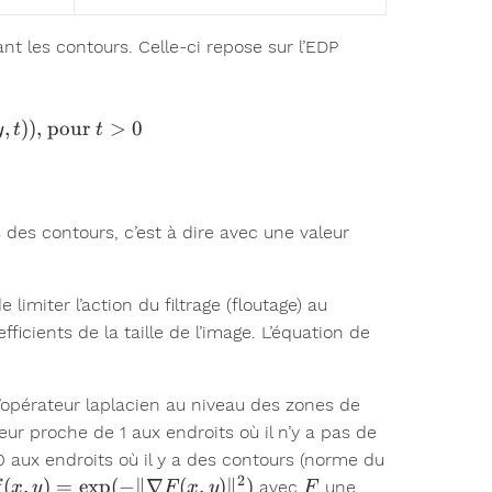
nt les contours. Celle-ci repose sur l’EDP
race \begin{array}{l} \dfrac{\partial u}{\partial t}(x
,
))
, pour
>
0
y
t
t
s des contours, c’est à dire avec une valeur
 limiter l’action du filtrage (floutage) au
icients de la taille de l’image. L’équation de
l’opérateur laplacien au niveau des zones de
ur proche de 1 aux endroits où il n’y a pas de
0 aux endroits où il y a des contours (norme du
2
f(x,y) =
F
(
,
)
=
e
x
p
(
−
∥∇
(
,
)
∥
)
avec
une
f
x
y
F
x
y
F